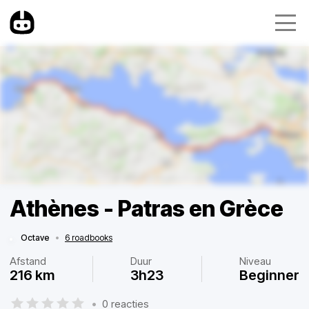
Athènes - Patras en Grèce
Octave
•
6 roadbooks
Afstand
Duur
Niveau
216 km
3h23
Beginner
•
0 reacties