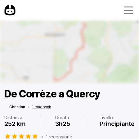
De Corrèze a Quercy
Christian
•
1 roadbook
Distanza
Durata
Livello
252 km
3h25
Principiante
•
1 recensione