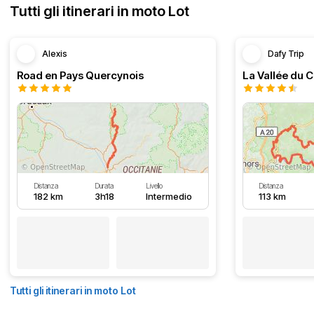
Tutti gli itinerari in moto Lot
Alexis
Dafy Trip
Road en Pays Quercynois
La Vallée du C
Distanza
Durata
Livello
Distanza
182 km
3h18
Intermedio
113 km
Tutti gli itinerari in moto Lot