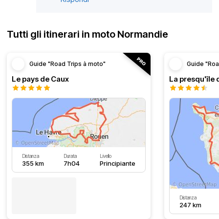
Tutti gli itinerari in moto Normandie
Guide "Road Trips à moto"
Guide "Roa
Le pays de Caux
La presqu'île 
Distanza
Durata
Livello
355 km
7h04
Principiante
Distanza
247 km