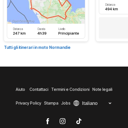
Distanza
494 km
Distanza
Durata
Livello
247 km
4h39
Principiante
Tutti gli itinerari in moto Normandie
Aiuto
Contattaci
Termini e Condizioni
Note legali
Privacy Policy
Stampa
Jobs