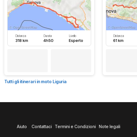
Distanza
Durata
Livello
Distanza
318 km
4h50
Esperto
61 km
Tutti gli itinerari in moto Liguria
Aiuto
Contattaci
Termini e Condizioni
Note legali