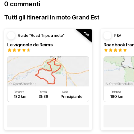
0 commenti
Tutti gli itinerari in moto Grand Est
Guide "Road Trips à moto"
P&V
Le vignoble de Reims
Distanza
Durata
Livello
Distanza
182 km
3h36
Principiante
180 km