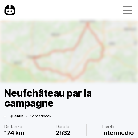
Neufchâteau par la
campagne
Quentin
•
12 roadbook
Distanza
Durata
Livello
174 km
2h32
Intermedio