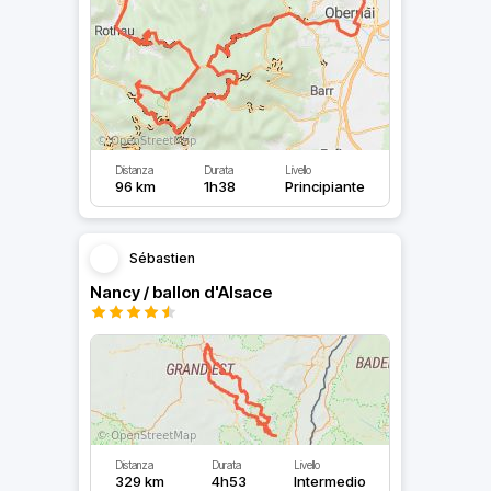
Distanza
Durata
Livello
96 km
1h38
Principiante
Sébastien
Nancy / ballon d'Alsace
Distanza
Durata
Livello
329 km
4h53
Intermedio