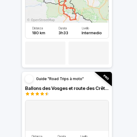
Distanza
Durata
Livello
180 km
3h33
Intermedio
Guide "Road Trips à moto"
Ballons des Vosges et route des Crêtes
Distanza
Durata
Livello