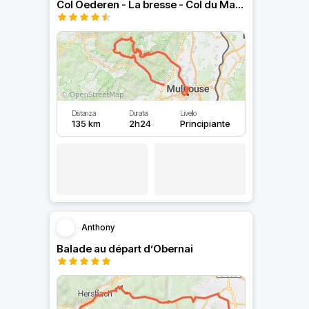
Col Oederen - La bresse - Col du Markstein en Brr brr
Distanza
Durata
Livello
135 km
2h24
Principiante
Anthony
Balade au départ d’Obernai