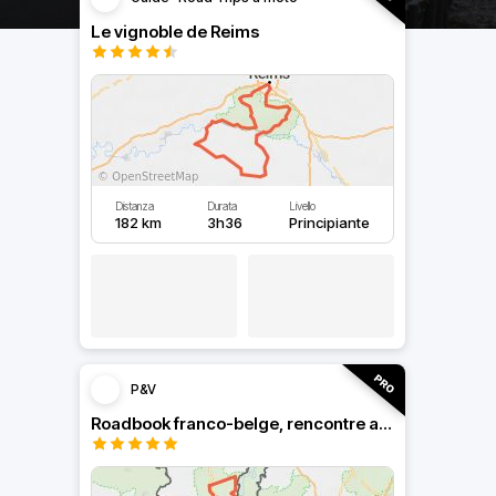
Le vignoble de Reims
Distanza
Durata
Livello
182 km
3h36
Principiante
P&V
Roadbook franco-belge, rencontre avec les Ardennes