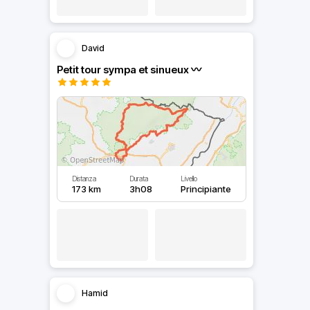
David
Petit tour sympa et sinueux 〰
Distanza
Durata
Livello
173 km
3h08
Principiante
Hamid