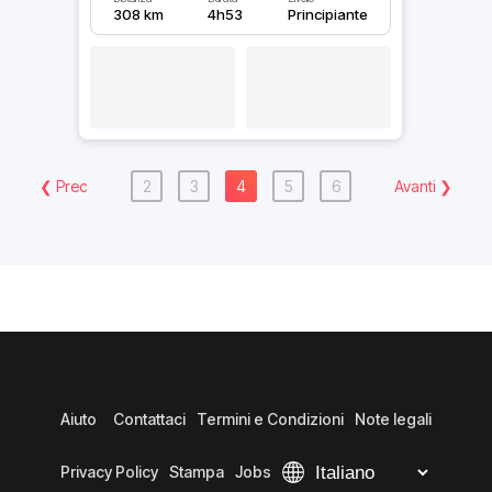
308 km
4h53
Principiante
❮
Prec
2
3
4
5
6
Avanti
❯
Aiuto
Contattaci
Termini e Condizioni
Note legali
Privacy Policy
Stampa
Jobs