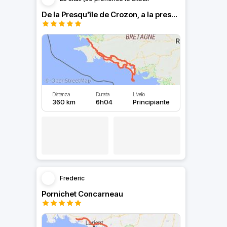
De la Presqu'île de Crozon, a la presqu'île de Quiberon
Distanza
Durata
Livello
360 km
6h04
Principiante
Frederic
Pornichet Concarneau