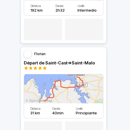
Distanza
Durata
Livello
192 km
2h32
Intermedio
Florian
Départ de Saint-Cast=>Saint-Malo
Distanza
Durata
Livello
31 km
40min
Principiante