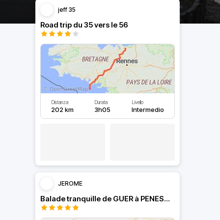
jeff 35
Road trip du 35 vers le 56
Distanza
Durata
Livello
202 km
3h05
Intermedio
JEROME
Balade tranquille de GUER à PENESTIN