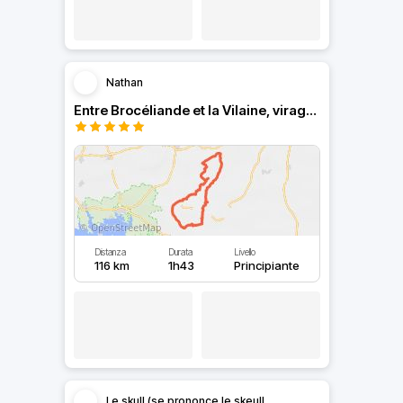
Nathan
Entre Brocéliande et la Vilaine, virage à foison !
Distanza
Durata
Livello
116 km
1h43
Principiante
Le skull (se prononce le skeull