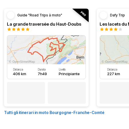
Guide "Road Trips à moto"
Dafy Trip
La grande traversée du Haut-Doubs
Les lacets du
Distanza
Durata
Livello
Distanza
406 km
7h49
Principiante
227 km
Tutti gli itinerari in moto Bourgogne-Franche-Comté