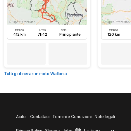
Distanza
Durata
Livello
Distanza
412 km
7h42
Principiante
120 km
Tutti gli itinerari in moto Wallonia
Aiuto
Contattaci
Termini e Condizioni
Note legali
Privacy Policy
Stampa
Jobs