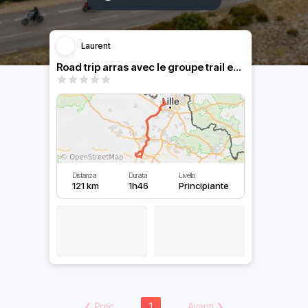
Laurent
Road trip arras avec le groupe trail en nor
Distanza
Durata
Livello
121 km
1h46
Principiante
❮
Prec
1
Avanti
❯