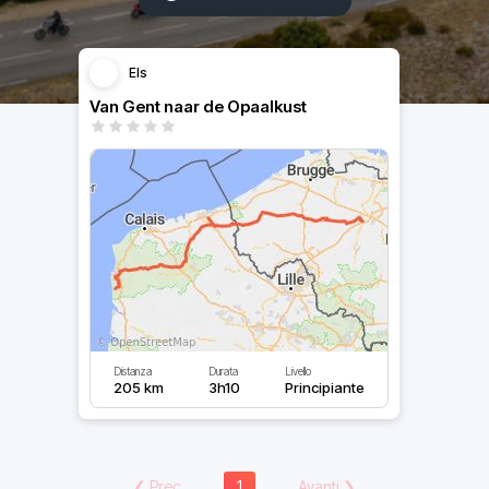
Els
Van Gent naar de Opaalkust
Distanza
Durata
Livello
205 km
3h10
Principiante
❮
Prec
1
Avanti
❯