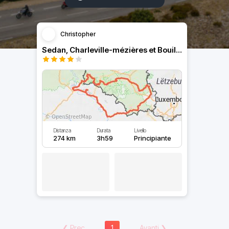
Christopher
Sedan, Charleville-mézières et Bouillon
Distanza
Durata
Livello
274 km
3h59
Principiante
❮
Prec
1
Avanti
❯