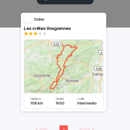
Didier
Les crêtes Vosgiennes
Distanza
Durata
Livello
108 km
1h50
Intermedio
❮
Prec
1
Avanti
❯