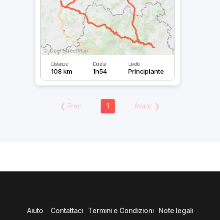
Distanza
Durata
Livello
108 km
1h54
Principiante
❮
Prec
1
Avanti
❯
Aiuto
Contattaci
Termini e Condizioni
Note legali