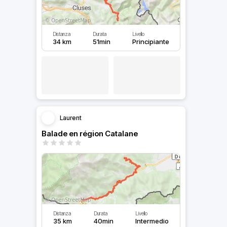
Distanza
Durata
Livello
34 km
51min
Principiante
Laurent
Balade en région Catalane
Distanza
Durata
Livello
35 km
40min
Intermedio