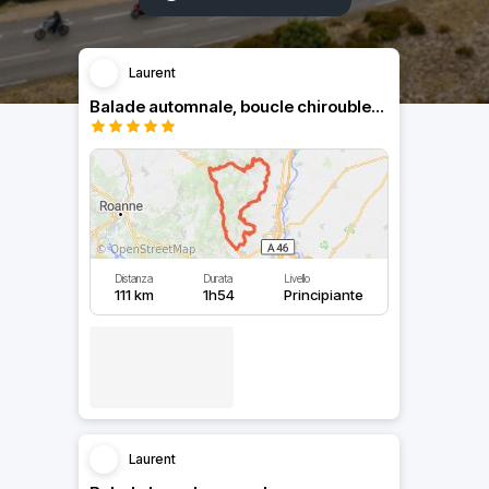
Laurent
Balade automnale, boucle chiroubles chiroubles
Distanza
Durata
Livello
111 km
1h54
Principiante
Laurent