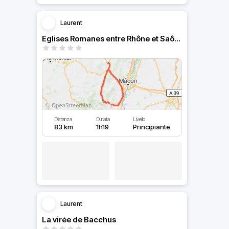
Laurent
Églises Romanes entre Rhône et Saône et Loire
Distanza
Durata
Livello
83 km
1h19
Principiante
Laurent
La virée de Bacchus