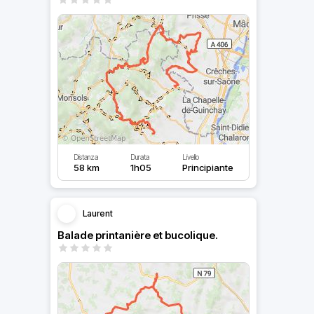
Distanza
Durata
Livello
58 km
1h05
Principiante
Laurent
Balade printanière et bucolique.