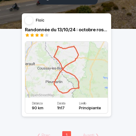
Floïc
Randonnée du 13/10/24 : octobre rose by MCG
Distanza
Durata
Livello
90 km
1h17
Principiante
❮
Prec
1
Avanti
❯