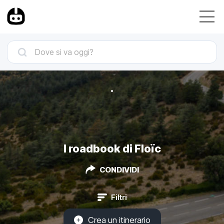
I roadbook di Floïc
CONDIVIDI
Filtri
Crea un itinerario