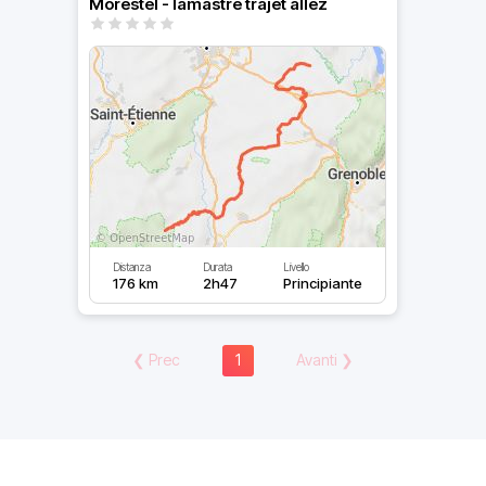
Morestel - lamastre trajet allez
Distanza
Durata
Livello
176 km
2h47
Principiante
❮
Prec
1
Avanti
❯