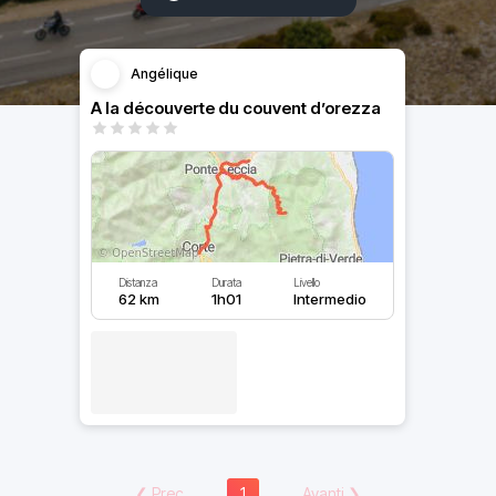
Angélique
A la découverte du couvent d’orezza
Distanza
Durata
Livello
62 km
1h01
Intermedio
❮
Prec
1
Avanti
❯