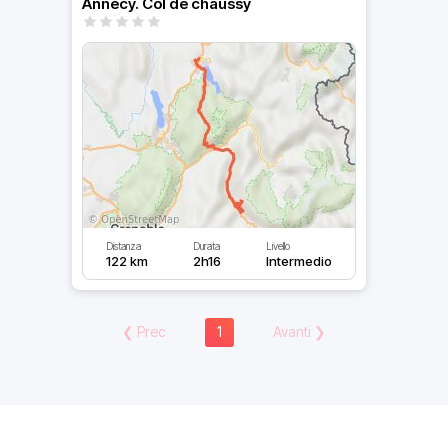
Annecy. Col de chaussy
Distanza
Durata
Livello
122 km
2h16
Intermedio
❮
Prec
1
Avanti
❯