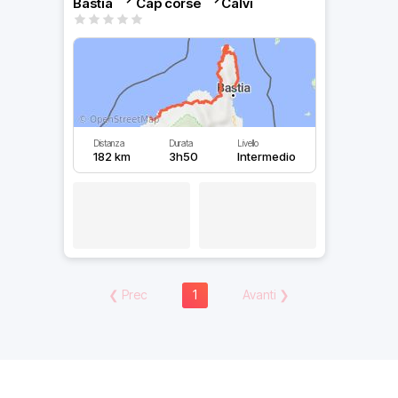
Bastia —> Cap corse —>Calvi
Distanza
Durata
Livello
182 km
3h50
Intermedio
❮
Prec
1
Avanti
❯