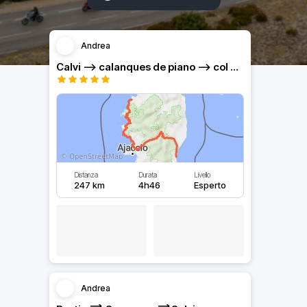
Andrea
Calvi —> calanques de piano —> col de sorba —> solaro
Distanza
Durata
Livello
247 km
4h46
Esperto
Andrea