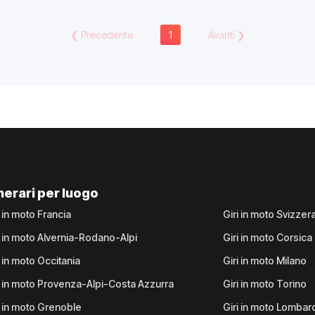
❮
Precedente
1
Avanti
❯
inerari per luogo
i in moto Francia
Giri in moto Svizzer
i in moto Alvernia-Rodano-Alpi
Giri in moto Corsica
i in moto Occitania
Giri in moto Milano
i in moto Provenza-Alpi-Costa Azzurra
Giri in moto Torino
i in moto Grenoble
Giri in moto Lombar