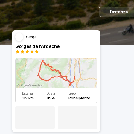
Distanza
Serge
Gorges de l'Ardèche
Distanza
Durata
Livello
112 km
1h55
Principiante