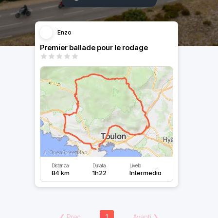
Enzo
Premier ballade pour le rodage
Distanza
Durata
Livello
84 km
1h22
Intermedio
❮
Prec
1
Avanti
❯