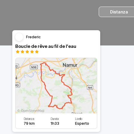
Distanza
Frederic
Boucle de rêve au fil de l'eau
Distanza
Durata
Livello
79 km
1h33
Esperto