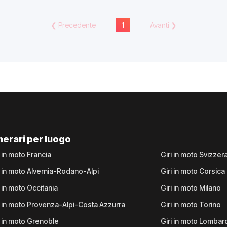
❮
Precedente
1
Avanti
❯
inerari per luogo
i in moto Francia
Giri in moto Svizzer
i in moto Alvernia-Rodano-Alpi
Giri in moto Corsica
i in moto Occitania
Giri in moto Milano
i in moto Provenza-Alpi-Costa Azzurra
Giri in moto Torino
i in moto Grenoble
Giri in moto Lombar