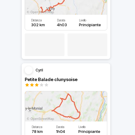
Distanza
Durata
Livello
302 km
4h03
Principiante
Cyril
Petite Balade clunysoise
Distanza
Durata
Livello
78 km
1h04
Principiante