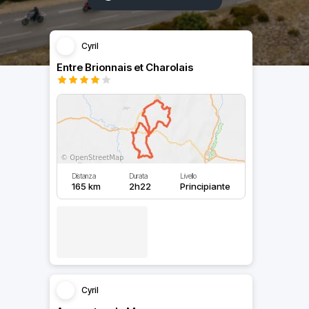
Cyril
Entre Brionnais et Charolais
Distanza
Durata
Livello
165 km
2h22
Principiante
Cyril