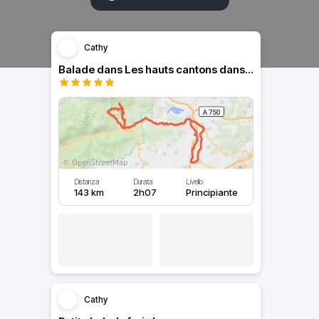
Cathy
Balade dans Les hauts cantons dans L’Hérault avec le soleil
Distanza
Durata
Livello
143 km
2h07
Principiante
Cathy