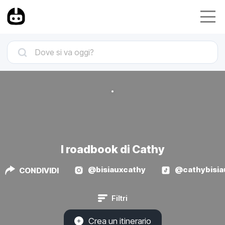
I roadbook di Cathy
@bisiauxcathy
@cathybisia
CONDIVIDI
Filtri
Crea un itinerario