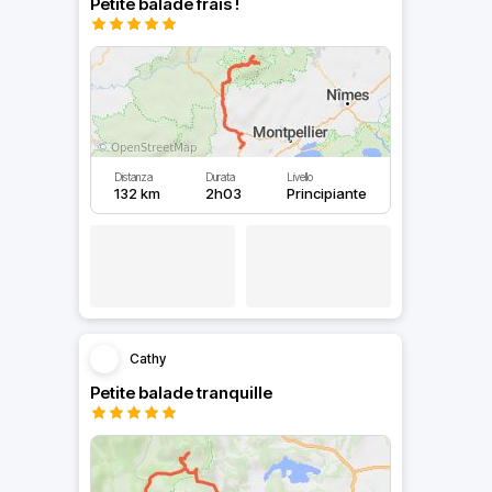
Petite balade frais !
Distanza
Durata
Livello
132 km
2h03
Principiante
Cathy
Petite balade tranquille