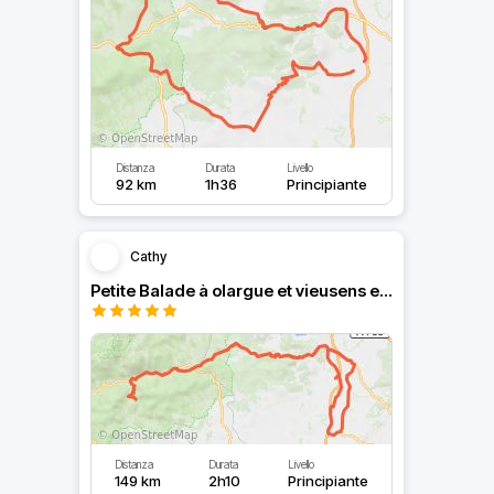
Distanza
Durata
Livello
92 km
1h36
Principiante
Cathy
Petite Balade à olargue et vieusens en suivant le long l’orb
Distanza
Durata
Livello
149 km
2h10
Principiante