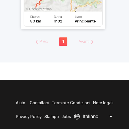
Distanza
Durata
Livello
80 km
1h32
Principiante
❮
Prec
1
Avanti
❯
Aiuto
Contattaci
Termini e Condizioni
Note legali
Privacy Policy
Stampa
Jobs