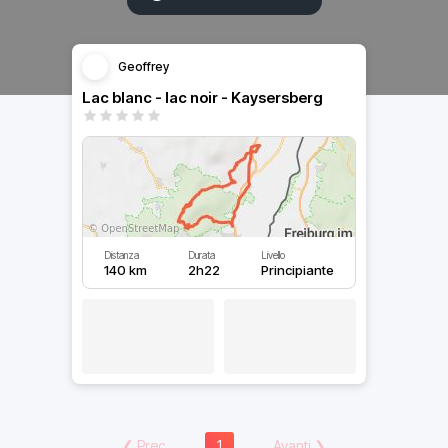
Geoffrey
Lac blanc - lac noir - Kaysersberg
Distanza
Durata
Livello
140 km
2h22
Principiante
❮
Prec
1
Avanti
❯