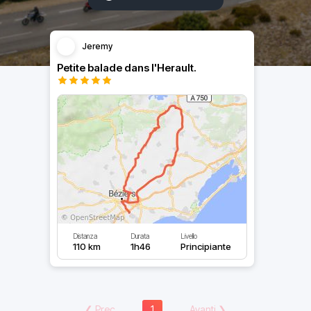
Jeremy
Petite balade dans l'Herault.
Distanza
Durata
Livello
110 km
1h46
Principiante
❮
Prec
1
Avanti
❯