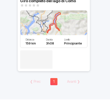
Giro completo del lago di Como
Distanza
Durata
Livello
159 km
3h08
Principiante
❮
Prec
1
Avanti
❯