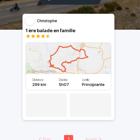
Christophe
1 ère balade en famille
Distanza
Durata
Livello
299 km
5h07
Principiante
❮
Prec
1
Avanti
❯