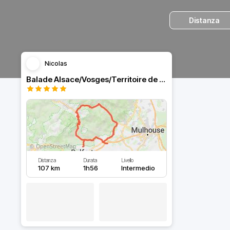
Distanza
Nicolas
Balade Alsace/Vosges/Territoire de Belfort
Distanza
Durata
Livello
107 km
1h56
Intermedio