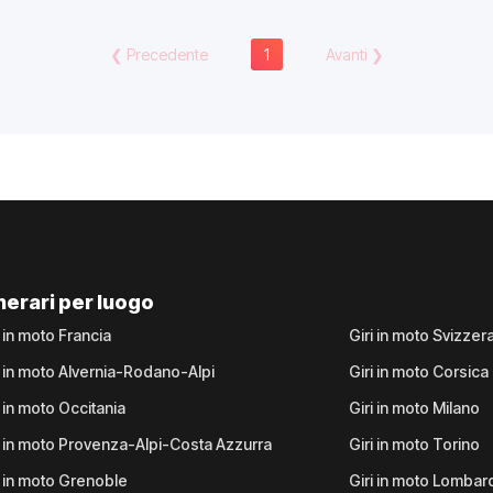
❮
Precedente
1
Avanti
❯
inerari per luogo
i in moto Francia
Giri in moto Svizzer
i in moto Alvernia-Rodano-Alpi
Giri in moto Corsica
i in moto Occitania
Giri in moto Milano
i in moto Provenza-Alpi-Costa Azzurra
Giri in moto Torino
i in moto Grenoble
Giri in moto Lombar