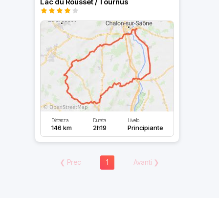
Lac du Rousset / Tournus
Distanza
Durata
Livello
146 km
2h19
Principiante
❮
Prec
1
Avanti
❯