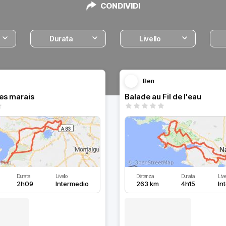
CONDIVIDI
Durata
Livello
Ben
les marais
Balade au Fil de l'eau
Durata
Livello
Distanza
Durata
Live
2h09
Intermedio
263 km
4h15
In