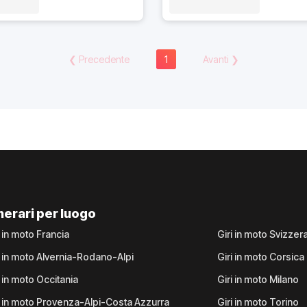
❮
Precedente
1
Avanti
❯
inerari per luogo
i in moto Francia
Giri in moto Svizzer
i in moto Alvernia-Rodano-Alpi
Giri in moto Corsica
i in moto Occitania
Giri in moto Milano
i in moto Provenza-Alpi-Costa Azzurra
Giri in moto Torino