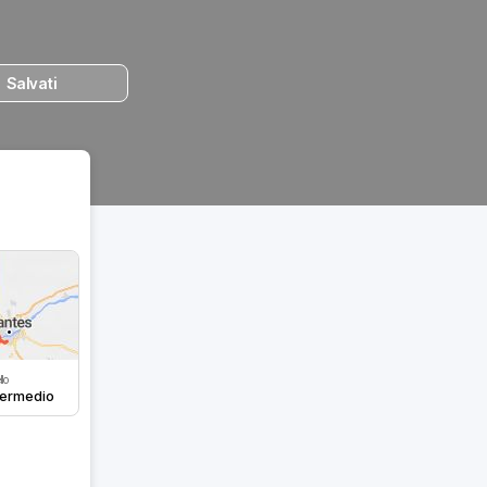
Salvati
llo
termedio