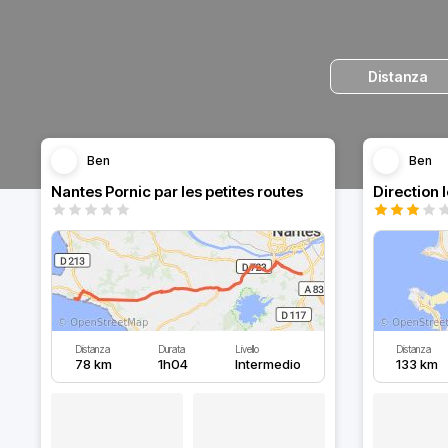
Distanza
Ben
Ben
Nantes Pornic par les petites routes
Direction 
Distanza
Durata
Livello
Distanza
78 km
1h04
Intermedio
133 km