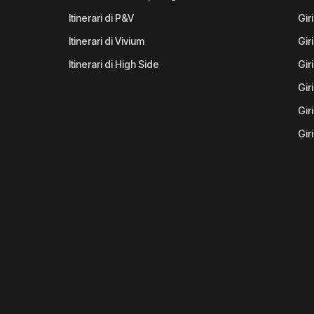
Itinerari di P&V
Gir
Itinerari di Vivium
Giri
Itinerari di High Side
Gir
Gir
Gir
Gir