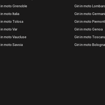
i in moto Grenoble
Giri in moto Lombar
 in moto Italia
Giri in moto German
i in moto Tolosa
Giri in moto Piemon
i in moto Var
Giri in moto Genoa
i in moto Vaucluse
Giri in moto Toscan
i in moto Savoia
Giri in moto Bologna