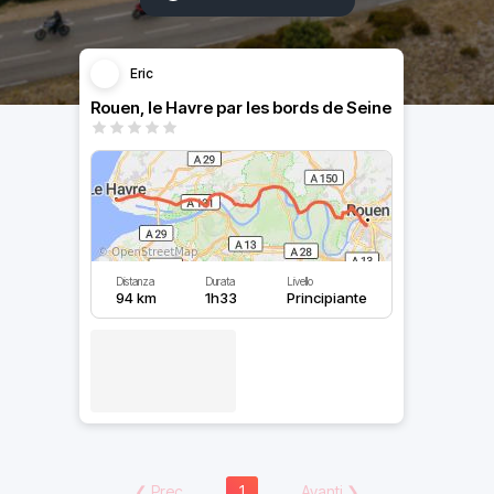
Eric
Rouen, le Havre par les bords de Seine
Distanza
Durata
Livello
94 km
1h33
Principiante
❮
Prec
1
Avanti
❯