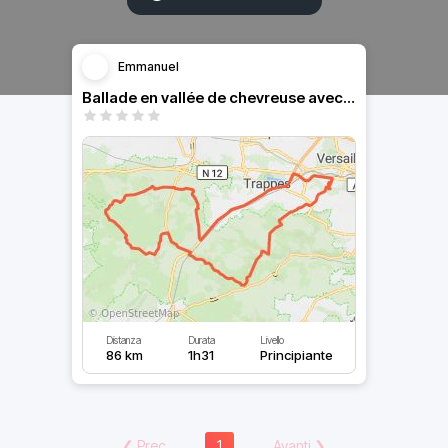
Emmanuel
Ballade en vallée de chevreuse avec les gendarmes
Distanza
Durata
Livello
86 km
1h31
Principiante
❮
Prec
1
Avanti
❯