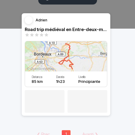
Adrien
Road trip médiéval en Entre-deux-mers
Distanza
Durata
Livello
85 km
1h23
Principiante
❮
Prec
1
Avanti
❯