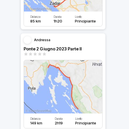
Distanza
Durata
Livello
85 km
1h20
Principiante
Andressa
Ponte 2 Giugno 2023 Parte II
Distanza
Durata
Livello
149 km
2h19
Principiante