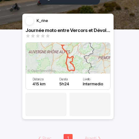
K_rine
Journée moto entre Vercors et Dévoluy
Distanza
Durata
Livello
415 km
5h24
Intermedio
❮
Prec
1
Avanti
❯