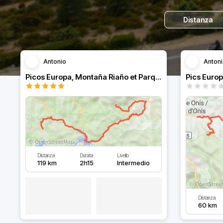
Distanza
Antonio
Anton
Picos Europa, Montaña Riaño et Parque Redes
Pics Europ
Distanza
Durata
Livello
119 km
2h15
Intermedio
Distanza
60 km