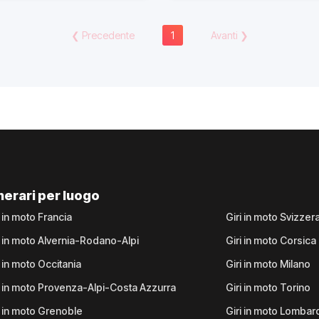
❮
Precedente
1
Avanti
❯
inerari per luogo
i in moto Francia
Giri in moto Svizzer
i in moto Alvernia-Rodano-Alpi
Giri in moto Corsica
i in moto Occitania
Giri in moto Milano
i in moto Provenza-Alpi-Costa Azzurra
Giri in moto Torino
i in moto Grenoble
Giri in moto Lombar