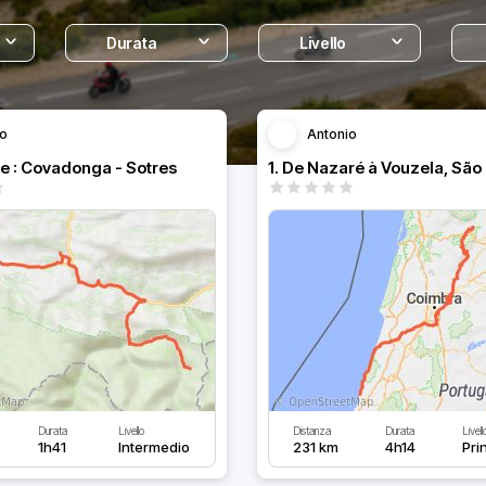
Durata
Livello
io
Antonio
e : Covadonga - Sotres
Durata
Livello
Distanza
Durata
Livell
1h41
Intermedio
231 km
4h14
Pri