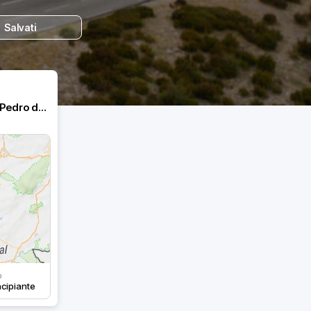
Salvati
1. De Nazaré à Vouzela, São Pedro do Sul
o
ncipiante