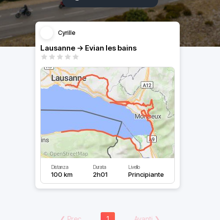
Cyrille
Lausanne -> Evian les bains
Distanza
Durata
Livello
100 km
2h01
Principiante
❮
Prec
1
Avanti
❯