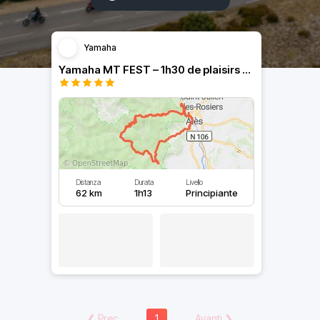
Yamaha
Yamaha MT FEST – 1h30 de plaisirs cévenols avec pause-café
Distanza
Durata
Livello
62 km
1h13
Principiante
❮
Prec
1
Avanti
❯