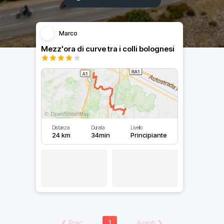
Marco
Mezz'ora di curve tra i colli bolognesi
Distanza
Durata
Livello
24 km
34min
Principiante
❮
Prec
1
Avanti
❯