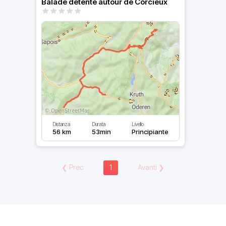
Balade détente autour de Corcieux
Distanza
Durata
Livello
56 km
53min
Principiante
❮
Prec
1
Avanti
❯