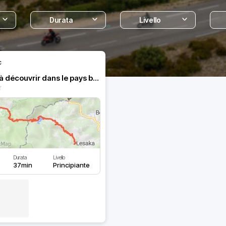
Durata
Livello
c
Une route à découvrir dans le pays basque espagnol
Durata
Livello
37min
Principiante