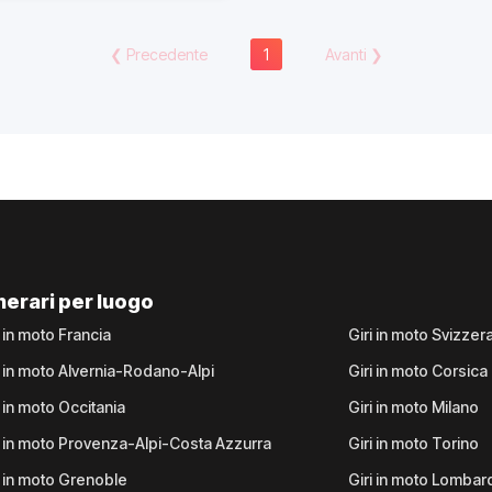
❮
Precedente
1
Avanti
❯
inerari per luogo
i in moto Francia
Giri in moto Svizzer
i in moto Alvernia-Rodano-Alpi
Giri in moto Corsica
i in moto Occitania
Giri in moto Milano
i in moto Provenza-Alpi-Costa Azzurra
Giri in moto Torino
i in moto Grenoble
Giri in moto Lombar