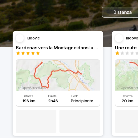
Distanza
ludovic
ludovi
Bardenas vers la Montagne dans la Rioja
Distanza
Durata
Livello
Distanza
196 km
2h46
Principiante
20 km