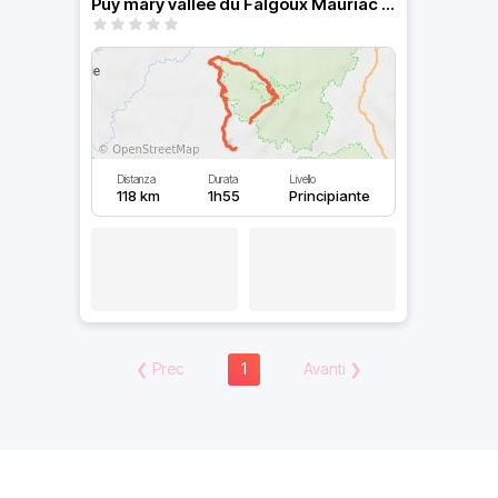
Puy mary vallée du Falgoux Mauriac AURILLAC
Distanza
Durata
Livello
118 km
1h55
Principiante
❮
Prec
1
Avanti
❯