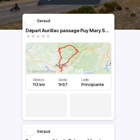
Geraud
Départ Aurillac passage Puy Mary Salers et retour à Aurillac
Distanza
Durata
Livello
113 km
1h57
Principiante
Geraud