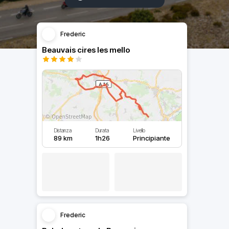
Frederic
Beauvais cires les mello
Distanza
Durata
Livello
89 km
1h26
Principiante
Frederic