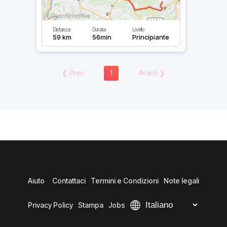
Distanza
Durata
Livello
59 km
56min
Principiante
❮
Prec
1
Avanti
❯
Aiuto
Contattaci
Termini e Condizioni
Note legali
Privacy Policy
Stampa
Jobs