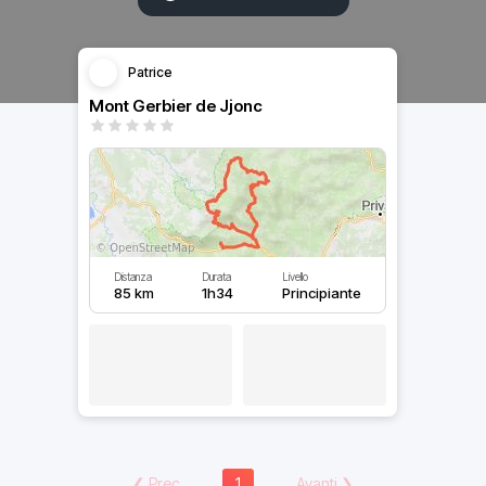
Patrice
Mont Gerbier de Jjonc
Distanza
Durata
Livello
85 km
1h34
Principiante
❮
Prec
1
Avanti
❯