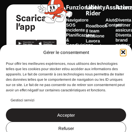
Funzionalità
Liberty
Assisten
Azien
Rider
Scarica
Navigatore
Aiuto
Diventa
l'app
SOS
Contatti
partner
Roadbook
Incidente
assicur
Il team
Pianificazione
Diventa
Missione
&
brand
Lavora
Condivisione
partner
con noi
itinerario
Scopri
Press
Gérer le consentement
Avvisi
la
Assicurazioni
T
I
F
L
Y
SMS &
nostra
partner
Pour offrir les meilleures expériences, nous utilisons des technologies
Monitoraggio
SDK
i
n
a
i
o
Brand
telles que les cookies pour stocker et/ou accéder aux informations des
Garage
partner
k
s
c
n
u
appareils. Le fait de consentir à ces technologies nous permettra de traiter
t
t
e
k
t
des données telles que le comportement de navigation ou les ID uniques
sur ce site. Le fait de ne pas consentir ou de retirer son consentement peut
Tutte le
o
a
b
e
u
funzionalità
avoir un effet négatif sur certaines caractéristiques et fonctions.
k
g
o
d
b
Gestisci servizi
r
o
i
e
a
k
n
m
Accepter
CGU
Note legali
Refuser
Politica sulla privacy