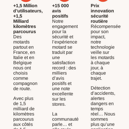
+1,5 Million
+15 000
Prix
d’utilisateurs,
avis
innovation
+1,5
positifs
sécurité
Milliard
Notre
routière
kilomètres
engagement
Récompensée
parcourus
pour la
pour son
Des
sécurité et
impact,
motards
l’expérience
notre
partout en
motard se
technologie
France, en
traduit par
veille sur
Italie et en
une
les motards
Belgique
satisfaction
à chaque
nous ont
record : des
jour, à
choisis
milliers
chaque
comme
d’avis
trajet.
compagnon
positifs et
Détection
de route.
une note
d’accidents,
excellente
Avec plus
alertes
sur les
de 1,5
dangers en
stores.
milliard de
temps
kilomètres
La
réel… Nous
parcourus
communauté
sommes
aux côtés
parle… et
plus qu’une