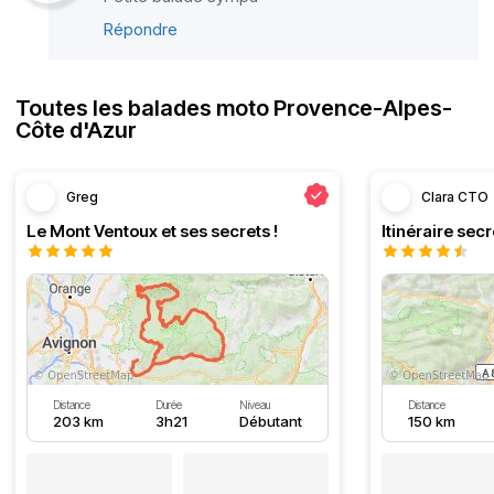
Répondre
Toutes les balades moto Provence-Alpes-
Côte d'Azur
Greg
Clara CTO
Le Mont Ventoux et ses secrets !
Distance
Durée
Niveau
Distance
203 km
3h21
Débutant
150 km