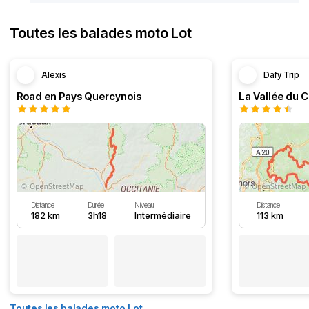
Toutes les balades moto Lot
Alexis
Dafy Trip
Road en Pays Quercynois
La Vallée du C
Distance
Durée
Niveau
Distance
182 km
3h18
Intermédiaire
113 km
Toutes les balades moto Lot